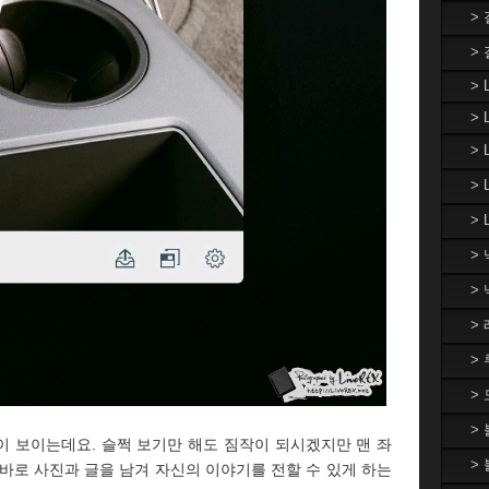
>
>
> 
> 
>
>
> 
>
>
>
>
>
>
이 보이는데요. 슬쩍 보기만 해도 짐작이 되시겠지만 맨 좌
>
바로 사진과 글을 남겨 자신의 이야기를 전할 수 있게 하는