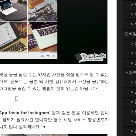
>
>
>
모바일
>
>
>
스마트
댓글 등을 남길 수는 있지만 사진을 직접 업로드 할 수 없는
가요. 윈도우는 물론 맥 기반 컴퓨터에서 사진을 공유하는
>
타그램을 즐길 수 있는 방법이 전혀 없는건 아닙니다.
>
>
>
App Insta for Instagram
' 등과 같은 앱을 이용하면 됩니
료 결제가 필요하긴 합니다만 평소 해당 서비스 활용빈도가
>
니지 않나 생각되네요. ▼
>