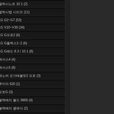
 갤럭시노트 10.1
(2)
 갤럭시탭 시리즈
(11)
LG G2~G7
(53)
LG V10~V30
(34)
 LG G프로2
(6)
 LG G플렉스1~2
(6)
LG G패드 8.3 / 10.1
(8)
 넥서스4
(4)
 넥서스5
(8)
 레노버 요가태블릿2 프로
(3)
 루미아 620
(1)
 모토G
(3)
 블랙베리 볼드 9900
(4)
 블랙베리 클래식
(2)