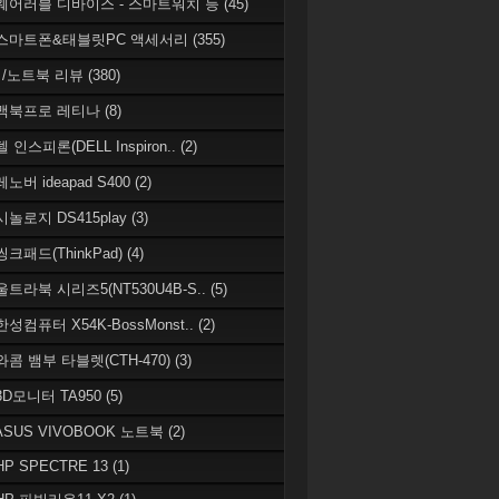
 웨어러블 디바이스 - 스마트워치 등
(45)
 스마트폰&태블릿PC 액세서리
(355)
/노트북 리뷰
(380)
 맥북프로 레티나
(8)
델 인스피론(DELL Inspiron..
(2)
레노버 ideapad S400
(2)
시놀로지 DS415play
(3)
씽크패드(ThinkPad)
(4)
 울트라북 시리즈5(NT530U4B-S..
(5)
한성컴퓨터 X54K-BossMonst..
(2)
 와콤 뱀부 타블렛(CTH-470)
(3)
 3D모니터 TA950
(5)
 ASUS VIVOBOOK 노트북
(2)
HP SPECTRE 13
(1)