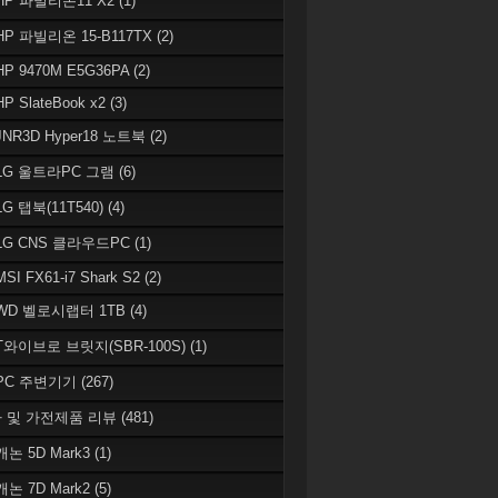
 HP 파빌리온11 X2
(1)
HP 파빌리온 15-B117TX
(2)
HP 9470M E5G36PA
(2)
HP SlateBook x2
(3)
JNR3D Hyper18 노트북
(2)
 LG 울트라PC 그램
(6)
LG 탭북(11T540)
(4)
 LG CNS 클라우드PC
(1)
MSI FX61-i7 Shark S2
(2)
 WD 벨로시랩터 1TB
(4)
 T와이브로 브릿지(SBR-100S)
(1)
 PC 주변기기
(267)
 및 가전제품 리뷰
(481)
캐논 5D Mark3
(1)
캐논 7D Mark2
(5)