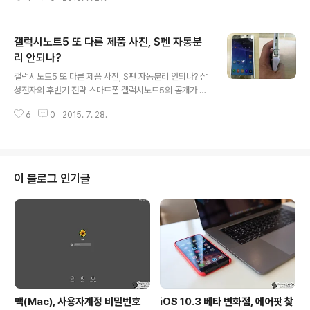
작인 '원플러스 2' 를 발표했습니다. 홈페이지와 트위터 계
정을 통해 관련된 정보를 확인할 수 있는데요. 흥미로운건
2015년 플래그십 모델이 아니라 2016년을 겨냥한 제품
갤럭시노트5 또 다른 제품 사진, S펜 자동분
이라 칭하고 있다는 점입니다. 원플러스 2 가 갖는 스펙을
보면 이 이야기가 그냥 말 뿐인건 아님을 알 수 있습니다.
리 안되나?
글 내용
발열 문제를 해결한 것으로 알려지고 있는 "스냅드래곤 81
갤럭시노트5 또 다른 제품 사진, S펜 자동분리 안되나? 삼
0 v2.1 프로세서, 5.5인치 인셀 디스플레이, 3GB / 4GB
성전자의 후반기 전략 스마트폰 갤럭시노트5의 공개가 불
램, 16GB / 64GB 저장공간, f/2.0 1300만 화소 카메라
과 보름 앞으로 다가왔습니다. 공개 시점이 다가오면서 관
(4K 녹화), 3300mAh 배터리, 듀얼 SIM, ..
6
0
2015. 7. 28.
련된 다양한 소문들이 등장하고 그에 따라 갤노트5에 대한
윤곽이 조금씩 잡혀가고 있는데요. 프랑스의 노웨어엘스는
삼성 갤럭시노트5의 또 다른 사진을 입수해 공개했습니다.
이번에 전해진 사진에는 골드 색상으로 보이는 모델의 전
면과 하단부의 모습이 담겨있습니다. 그동안 갤럭시노트5
이 블로그 인기글
는 이 시리즈의 트레이드 마크라 할 수 있는 S펜이 자동분
리 기능을 가질 것이라 전해졌는데요. 그런데 이번에 노웨
어엘스가 소개한 사진을 보면 꼭 손가락으로 S펜을 뽑아낼
수 있게끔 홈이져 있습니다. 일각에서는 이를 두고 자동분
리 기능이 담겨 있지 않다고 해석하고 있는..
맥(Mac), 사용자계정 비밀번호
iOS 10.3 베타 변화점, 에어팟 찾