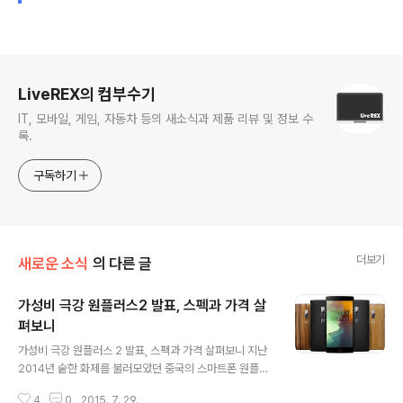
로그 정보
LiveREX의 컴부수기
IT, 모바일, 게임, 자동차 등의 새소식과 제품 리뷰 및 정보 수
록.
구독하기
더보기
새로운 소식
의 다른 글
가성비 극강 원플러스2 발표, 스펙과 가격 살
펴보니
글 내용
가성비 극강 원플러스 2 발표, 스펙과 가격 살펴보니 지난
2014년 숱한 화제를 불러모았던 중국의 스마트폰 원플러
스 원 기억하시나요? 이 제품의 제조사인 원플러스가 후속
4
0
2015. 7. 29.