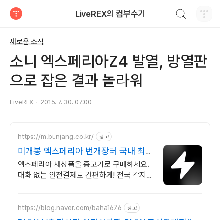
검색하기
LiveREX의 컴부수기
티스토리
새로운 소식
소니 엑스페리아Z4 발열, 방열판
으로 잡은 결과 놀라워
LiveREX
2015. 7. 30. 07:00
https://m.bunjang.co.kr/
광고
미개봉 엑스페리아 번개장터 국내 최대
브랜드 중고거래
엑스페리아 새상품을 중고가로 구매하세요.
대화 없는 안전결제로 간편하게! 전국 각지에
서 올라오는 전국구 최다 상품 매일 10만 개
이상의 신규 상품 업로드
https://blog.naver.com/baha1676
광고