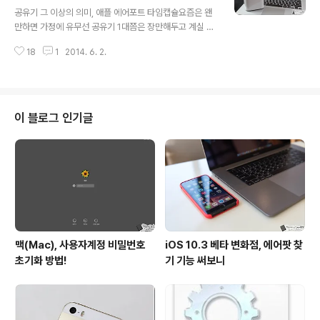
글 내용
점까지 갖고 있습니다. 홈페이지를 보면 맥북에어는 물론
공유기 그 이상의 의미, 애플 에어포트 타임캡슐요즘은 왠
맥북프로 15인치 제품군까지 호환이 되는 파우치 라인업
만하면 가정에 유무선 공유기 1대쯤은 장만해두고 계실 겁
이 마련되어 있는 모습인데요. 본문에서는 제가 사용하고
니다. 그만큼 이를 활용하는 디바이스들이 많아졌다는 의
있는 맥북 프로 레티나 15인치에 맞는 스탠딩 파우치 세띠
18
1
2014. 6. 2.
미가 될텐데요. 혹시 애플에서도 이와 같은 공유기를 내놓
가 어떤 특징을 보이는지, 실사용시 어떤 이점이 있는..
고 있다는 사실 알고 계신가요? 아마 맥(MAC)을 이용하는
분들이라면 다들 아시리라 생각되는데 애플에서는 현재 총
3가지의 에어포트 시리즈를 선보이고 있습니다. 에어포트
익스프레스, 에어포트 익스트림, 에어포트 타임캡슐이 그
이 블로그 인기글
것인데요. 본문에서 소개하려고 하는 에어포트 타임캡슐은
공유기로서의 기능은 물론이고 맥에서의 백업기능인 타임
캡슐 등까지 지원이 되는 활용도 높은 제품입니다. 지금부
터 이 녀석이 어떤 모습을 갖는지 살펴보도록 할게요. 애플
에어포트 타임캡슐 개봉기 및 간단후기 아래는 ..
맥(Mac), 사용자계정 비밀번호
iOS 10.3 베타 변화점, 에어팟 찾
초기화 방법!
기 기능 써보니