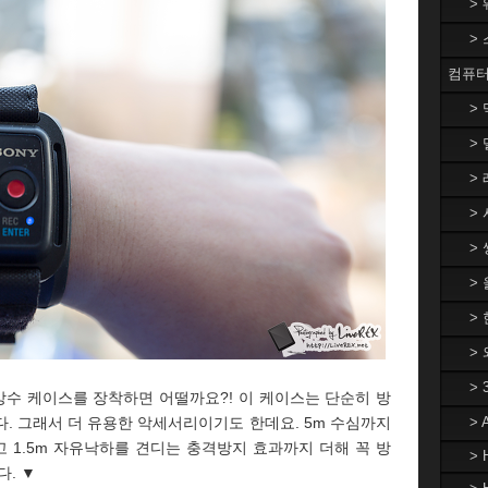
>
>
컴퓨터
>
> 
> 
> 
> 
>
> 
>
>
 방수 케이스를 장착하면 어떨까요?! 이 케이스는 단순히 방
. 그래서 더 유용한 악세서리이기도 한데요. 5m 수심까지
>
 1.5m 자유낙하를 견디는 충격방지 효과까지 더해 꼭 방
> 
다. ▼