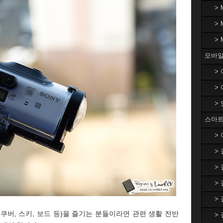
>
>
>
모바일
>
>
>
스마트
>
>
>
>
>
쿠버, 스키, 보드 등)을 즐기는 분들이라면 관련 생활 전반
>