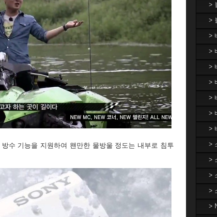
>
>
>
> 
>
> 
>
>
>
>
활 방수 기능을 지원하여 왠만한 물방울 정도는 내부로 침투
>
>
>
>