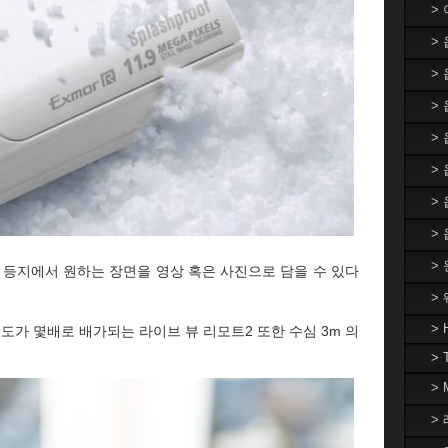
>
>
>
> 
>
>
>
>
>
 등지에서 원하는 장면을 영상 혹은 사진으로 담을 수 있다
>
> 
도가 몇배로 배가되는 라이브 뷰 리모트2 또한 수심 3m 의
> 
>
> 