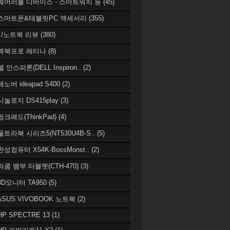
 웨어러블 디바이스 - 스마트워치 등
(45)
 스마트폰&태블릿PC 액세서리
(355)
/노트북 리뷰
(380)
 맥북프로 레티나
(8)
델 인스피론(DELL Inspiron..
(2)
레노버 ideapad S400
(2)
시놀로지 DS415play
(3)
씽크패드(ThinkPad)
(4)
 울트라북 시리즈5(NT530U4B-S..
(5)
한성컴퓨터 X54K-BossMonst..
(2)
 와콤 뱀부 타블렛(CTH-470)
(3)
 3D모니터 TA950
(5)
 ASUS VIVOBOOK 노트북
(2)
HP SPECTRE 13
(1)