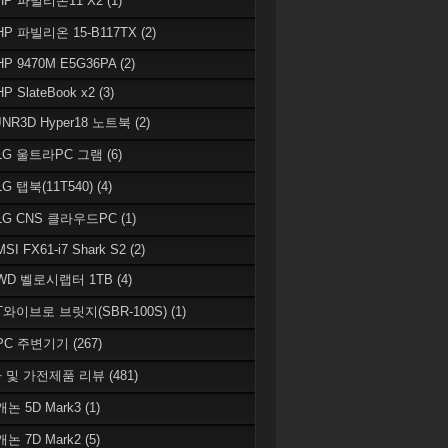
 HP 파빌리온11 X2
(1)
HP 파빌리온 15-B117TX
(2)
HP 9470M E5G36PA
(2)
HP SlateBook x2
(3)
JNR3D Hyper18 노트북
(2)
 LG 울트라PC 그램
(6)
LG 탭북(11T540)
(4)
 LG CNS 클라우드PC
(1)
MSI FX61-i7 Shark S2
(2)
 WD 벨로시랩터 1TB
(4)
 T와이브로 브릿지(SBR-100S)
(1)
 PC 주변기기
(267)
 및 가전제품 리뷰
(481)
캐논 5D Mark3
(1)
캐논 7D Mark2
(5)