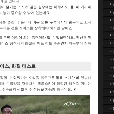
 계실 겁니다.
>
이 즐기는 스포츠 같은 경우에는 아무래도 '물' 이 가까이
>
기능이 중요할 수 밖에 없는데요.
> 
 레저를 즐길 때 눈이나 비는 물론 수중에서의 활동에도 끄떡
> 
경우에는 전용 케이스를 장착해야 하지만 말이죠.
>
 분명 이점이 되는 측면이라 할 수 있을텐데요. 액션캠 미
용 케이스 장착시의 화질은 어느 정도 수준인지 지금부터 전해
>
> 
>
케이스, 화질 테스트
>
>
을 접할 수 있었다는 소식을 블로그를 통해 소개한 바 있습니
레저용 수륙양용 자동차인 쿼드스키에 장착된 액션캠 미니는
>
 수준급의 생활 방수 성능을 가늠케 했는데요. ▼
>
>
>