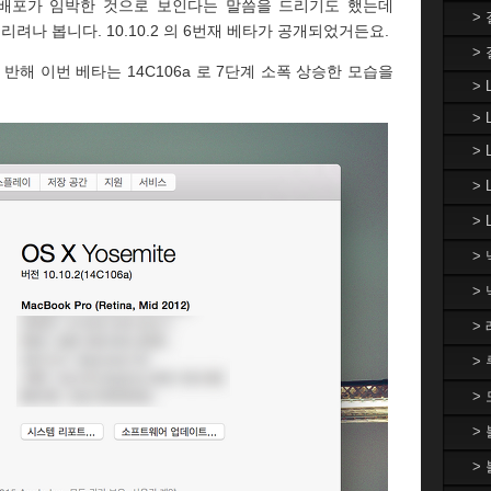
 배포가 임박한 것으로 보인다는 말씀을 드리기도 했는데
>
려나 봅니다. 10.10.2 의 6번재 베타가 공개되었거든요.
>
 반해 이번 베타는 14C106a 로 7단계 소폭 상승한 모습을
> 
> 
>
>
> 
>
>
>
>
>
>
>