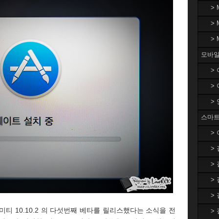
>
>
>
모바일
>
>
>
스마트
>
>
>
>
>
세미티 10.10.2 의 다섯번째 베타를 릴리스했다는 소식을 전
>