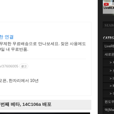
한 연결
회원 무제한 무료배송으로 만나보세요. 잦은 사용에도
Liv
0일 내 무료반품.
새로운
>
ce/37606005
광고
>
> 
 오픈, 한자리에서 10년
> 
> 
윈도우(
 6번째 베타, 14C106a 배포
맥(Ma