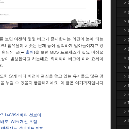
>
>
>
> 
를 보면 여전히 몇몇 버그가 존재한다는 의견이 눈에 띄는
>
 CPU 점유율이 치솟는 문제 등이 심각하게 받아들여지고 있
>
 원님의 글(➥
출처
)을 보면 MDS 프로세스가 필요 이상으
>
현상이 발생한다고 하는데요. 와이파이 버그에 이어 요세미
.
>
의도치 않게 베타 버전에 관심을 쏟고 있는 유저들도 많은 것
>
맥을 누릴 수 있을지 궁금해지네요. 이 글은 여기까지입니다
>
> 
> 
>
박? 14C99d 베타 선보여
> 
 배포, WiFi 개선 초점
자가 애플시드 업데이트 방법