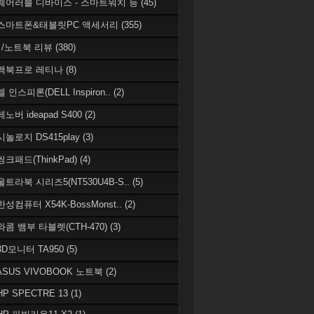
 웨어러블 디바이스 - 스마트워치 등
(45)
 스마트폰&태블릿PC 액세서리
(355)
/노트북 리뷰
(380)
 맥북프로 레티나
(8)
델 인스피론(DELL Inspiron..
(2)
레노버 ideapad S400
(2)
시놀로지 DS415play
(3)
씽크패드(ThinkPad)
(4)
 울트라북 시리즈5(NT530U4B-S..
(5)
한성컴퓨터 X54K-BossMonst..
(2)
 와콤 뱀부 타블렛(CTH-470)
(3)
 3D모니터 TA950
(5)
 ASUS VIVOBOOK 노트북
(2)
HP SPECTRE 13
(1)