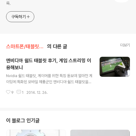
록.
구독하기
더보기
스마트폰/태블릿PC/웨어러블 리뷰/> NVIDIA 쉴드 태블릿
의 다른 글
엔비디아 쉴드 태블릿 후기, 게임 스트리밍 이
용해보니
글 내용
Nvidia 쉴드 태블릿, 게이머를 위한 특징 돋보여 얼마전 게
이밍에 특화된 모바일 제품군인 엔비디아 쉴드 태블릿을
소개해 드린 바 있습니다. 어지간한 경쟁제품들과 비교하
9
1
2014. 12. 26.
더라도 퍼포먼스 등에서는 부족함이 없어 자신의 환경을
고려해 포지션만 잘 잡는다면 꽤 매력 넘치는 디바이스가
될 수 있음을 말씀드렸는데요. 그 포지션의 중심에는 거듭
말씀드린 것처럼 '게임' 을 빼놓을 수 없을 겁니다. 저 또한
이 기기에 흥미를 갖게 된 것이 바로 그 부분 때문인데요.
이 블로그 인기글
지포스 GTX650 이상의 그래픽카드를 탑재한 PC 와 연
동해 스트리밍으로 언제 어디서든 플레이가 가능한 특징을