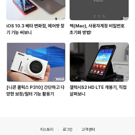
iOS 10.3 베타 변화점, 에어팟 찾
맥(Mac), 사용자계정 비밀번호
기 기능 써보니
초기화 방법!
[니콘 쿨픽스 P310] 간단하고 다
갤럭시S2 HD LTE 개봉기, 직접
양한 보정/필터 기능 활용기
살펴보니
의안내
티스토리
로그인
고객센터