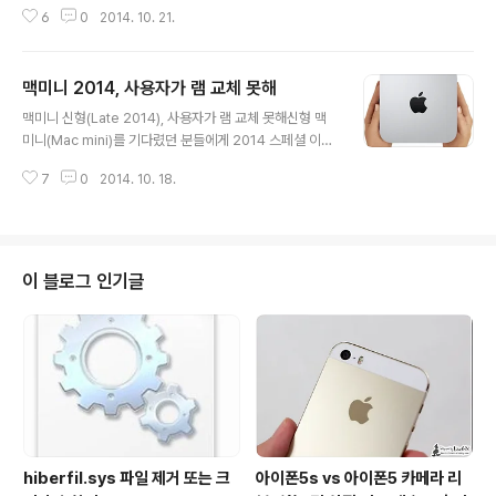
드디어 릴리스되었습니다. iOS 8.0.x 및 iOS 8.1 베타2
6
0
2014. 10. 21.
등을 이용하던 분이라면 OTA 업데이트로 판올림이 가능
합니다. 맥(Mac) 유저라면 OS X 요세미티와의 연결성에
도 많은 관심을 가지실 듯 한데요. 이제는 동일한 아이클라
맥미니 2014, 사용자가 램 교체 못해
우드(iCloud) 계정으로 연결된 기기(맥, 아이패드)에서 아
글 내용
이메시지는 물론 일반 문자메시지도 주고 받을 수 있습니
맥미니 신형(Late 2014), 사용자가 램 교체 못해신형 맥
다. 관련해서는 차후 다른 포스팅을 통해 좀 더 자세히 다루
미니(Mac mini)를 기다렸던 분들에게 2014 스페셜 이벤
도록 할게요. 키노트에서 이야기했던 것처럼 iOS 8.1 에는
트에서 공개된 애플 맥미니는 스펙 등에서 아쉬움이 컸던
국내에서도 관심이 많은 '애플페이' 관련 기능도 추가되었
7
0
2014. 10. 18.
것이 사실입니다. 이는 키노트 이후 반응을 보더라도 어렵
습니다. 우리나라에서 아이폰 등을 사용하는 분들이라면
지 않게 확인할 수 있는데요. 그런데, 또 한가지 이 제품의
대..
구매욕구를 떨어뜨리는 소식이 전해지고 있네요. 기존에는
맥미니에 사용된 램 메모리를 사용자가 직접 원하는대로
교체 혹은 업그레이드 하는 것이 가능했습니다. 어찌보면
이 블로그 인기글
당연한 이와 같은 편의성은 해당 제품을 오랜 기간 활용할
수 있게끔 하는 원동력이 되기도 했는데요. 그런데, 맥미니
2014 는 사용자가 직접 램을 교체하거나 업그레이드 할
수 없는 구조로 되어 있다 하네요. the RAM in the Mac
mini..
hiberfil.sys 파일 제거 또는 크
아이폰5s vs 아이폰5 카메라 리