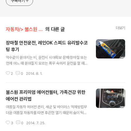
구독하기
더보기
자동차/> 불스원 관련
의 다른 글
장마철 안전운전, 레인OK 스피드 유리발수코
팅 후기
글 내용
억수같이 쏟아지는 비, 운전시 시야확보 문제!장마철 또는
언제 어느 때 쏟아질지 모르는 폭우 속에서 운전을 할 때면
시야확보가 잘 되지 않아 운전을 하는데 상당히 위험이 따
2
0
2014. 8. 1.
르는 것이 사실입니다. 전방이야 앞유리에 와이퍼가 있어
어느정도 커버가 된다고는 하지만 사이드미러 등은 여러모
로 불편함이 발생하게 되는데요. 이럴 때 이용하시면 좋은
불스원 프리미엄 에어컨필터, 가족건강 위한
제품이 있어 소개를 드려볼까 합니다. 바로 불스원에서 판
매 중에 있는데 '레인OK SPEED 유리발수코팅' 과 '레인O
에어컨 관리법
글 내용
K SPEED 초발수(사이드미러용)' 제품이 그것인데요. 갑
여름철 자동차 에어컨 관리, 세균 및 바이러스 억제방법무
작스러운 소나기 등으로 인해 운전시야 확보가 어려운 상
더운 여름철 자동차를 타면 후끈한 열기 때문에 숨이 턱하
황에서 발군의 성능을 보여주는 것이 특징입니다. 지금부
니 막히곤 하죠? 그래서 대부분 환기를 시킴과 동시에 에어
터 그 후기를 전해드릴게요. 장마철 안전운전, 레인OK 스
3
0
2014. 7. 25.
컨을 켜실 겁니다. 저 또한 마찬가지인데요. 그런데, 요즘처
피드 유리발수코팅 후기미친듯이 비..
럼 기온은 물론 습도까지 높은 날씨가 지속되다보면 아무