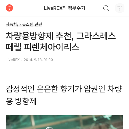
검색하기
LiveREX의 컴부수기
티스토리
자동차/> 불스원 관련
차량용방향제 추천, 그라스레스
떼렐 피렌체아이리스
LiveREX
2014. 9. 13. 01:00
감성적인 은은한 향기가 압권인 차량
용 방향제