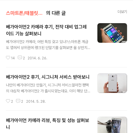
더보기
스마트폰/태블릿PC/웨어러블 리뷰/> 베가아이언1~2
의 다른 글
베가아이언2 카메라 후기, 전작 대비 업그레
이드 기능 살펴보니
글 내용
베가아이언2 카메라, 어떤 특징 갖고 있나?스마트폰 계급
도 앱에서 상위권에 랭크된 단말기를 살펴보면 올 상반치
출시된 스마트폰이 여럿 눈에 보이는데요. 그 중 하나가 바
14
2
2014. 6. 26.
로 팬택에서 출시한 '베가아이언2' 입니다. 이전에도 소개
했듯이 베가 아이언2 는 전반적인 디자인은 풀 메탈 소재
로 전작의 아이덴티티를 유지하면서 그 속은 꽤 많은 발전
베가아이언2 후기, 시그니처 서비스 받아보니
을 이뤄낸 모습인데요. 베가아이언 대비 업그레이드 된 대
글 내용
표적인 기능으로 '카메라' 를 꼽을 수 있습니다. 화소수는
나만의 베가아이언2 만들기, 시그니처 서비스얼마전 팬택
동일하지만 F/2.0 밝은 렌즈와 OIS 기능이 더해진 것이 눈
의 야심작 베가아이언2 가 출시되었는데요. 이미 해당 단
길을 끄는데요. 지금부터 베가아이언2 의 카메라 어떤 모
말기에 대해서는 발표회 참석 후 간단하게 소개해 드린 바
습을 보이는지, 그리고 어떤 부분에서 업그레이드가 되었
2
2
2014. 5. 28.
있죠? 참고 - 베가아이언2 스펙/디자인 첫 인상, 베가아이
는지 살펴보도록 하겠습니다. 베가아이언2 카메라 후기 &
언과 비교해보니 위 글에서도 언급했지만 베가 아이언2 의
샘플 사진 앞서 이야기한 것처럼 ..
외관은 풀메탈 소재의 세련된 디자인에 6가지 색상으로 구
베가아이언 카메라 리뷰, 특징 및 성능 살펴보
성되어 있고, 수작업으로 완성된 엔들리스 메탈과 정교한
가공으로 만들어진 다이아몬드 커팅과 L자형 엣지 스피커
니
글 내용
가 특징적입니다. 개인적으로 지금까지 팬택에서 출시한