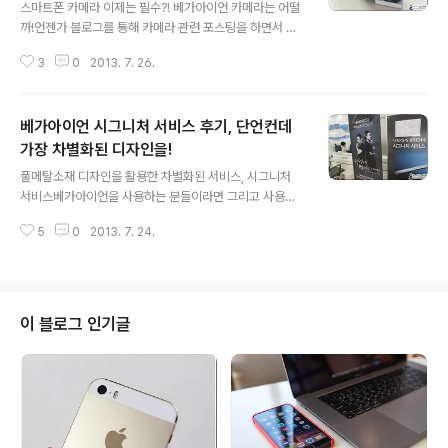
스마트폰 카메라 이제는 필수?! 베가아이언 카메라는 어떨
스마트폰 중 가장 인상적인 느낌을 받았는데요. 직접 사용
까!언젠가 블로그를 통해 카메라 관련 포스팅을 하면서 이
해보니 그 느낌이 더욱 분명해지더군요. 베가아이언2 에
런 말을 한 적이 있습니다. 스마트폰 카메라가 사용자에게
대한 자세한 후기는 차츰 소개하는 것으로 하고 본문에서
3
0
2013. 7. 26.
어필이 되는 가장 큰 이유는 성능과 관련된 부분보다도 언
는 전작과 마찬가지로 이미지 및 문구 등을 각인..
제어디서나 원하는 사진 및 영상을 빠르게 촬영할 수 있는
휴대성이 더 크게 작용하기 때문이라는 내용이었는데요.
베가아이언 시그니처 서비스 후기, 단언컨데
이런 점이 부각되면서 스마트폰 카메라에 대한 관심이 더
욱 커지게 되었고, 이제는 성능면에 있어서도 왠만한 카메
가장 차별화된 디자인을!
글 내용
라에 비준한 정도가 되었습니다. 화소수가 성능의 전부는
풀메탈소재 디자인을 활용한 차별화된 서비스, 시그니처
아니지만 얼마전 발표된 루미아 1020 을 보면 4100만 화
서비스베가아이언을 사용하는 분들이라면 그리고 사용하
소까지 등장했으니 말이죠. 이 글에서 다루려고 하는 '베가
지 않는 분들이더라도 해당 단말기에 관심이 있는 분들이
아이언' 의 카메라 역시 이런 맥락과 함께한다고 할 수 있을
5
0
2013. 7. 24.
라면 '시그니처 서비스' 에 대해 들어보셨을 겁니다. 흔히,
텐데요. 전작과는 달리 베가아이언부터..
각인 서비스라고도 많이 부르죠?! 전국적으로 지정된 팬택
서비스센터 6곳에서 이니셜, 타투, 캘리그라피 등 사용자
가 원하는 문구 및 문양을 베가아이언의 엔드리스 메탈프
레임에 새겨넣을 수가 있는데요. 그동안 오리지널 그대로
이 블로그 인기글
사용해오다보니 살짝 심심한 느낌이 있었는데요. 제가 거
주하는 대구에서도 시그니처 서비스를 지원하는 서비스센
터가 있다길래 별다른 망설임없이 바로 서비스를 받아보았
습니다. 앞서 제가 전국적으로 6곳에서만 가능하다고 말씀
드렸죠? '서울(강남좀, 종로점), 대전(둔산점), 대구(남..