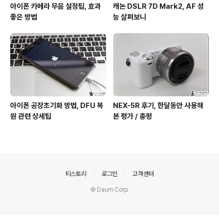
아이폰 카메라 무음 설정팁, 효과
캐논 DSLR 7D Mark2, AF 성
좋은 방법
능 살펴보니
아이폰 공장초기화 방법, DFU 복
NEX-5R 후기, 한달동안 사용해
원 관련 상세팁
본 평가 / 총평
의안내
티스토리
로그인
고객센터
© Daum Corp.