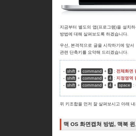
지금부터 별도의 앱(프로그램)을 설치하
방법에 대해 살펴보도록 하겠습니다.
우선, 본격적으로 글을 시작하기에 앞서
관련 단축키를 요약해 드리겠습니다.
-
shift
+
command
+
3
:
전체화면 
-
shift
+
command
+
4
:
지정영역 
-
shift
+
command
+
4
+
space
:
위 키조합을 먼저 잘 살펴보시고 아래 내
맥 OS 화면캡쳐 방법, 맥북 