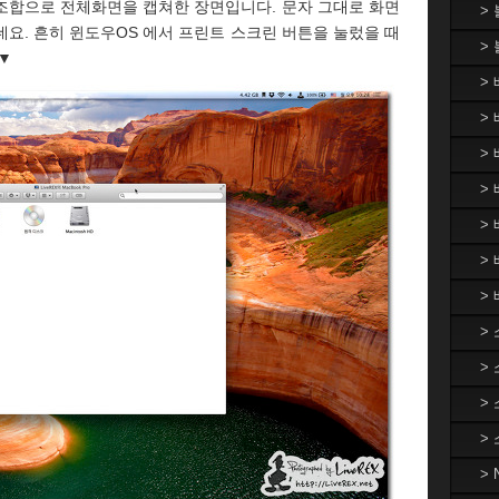
조합으로 전체화면을 캡쳐한 장면입니다. 문자 그대로 화면
>
요. 흔히 윈도우OS 에서 프린트 스크린 버튼을 눌렀을 때
>
▼
>
> 
>
> 
>
>
>
>
>
>
>
>