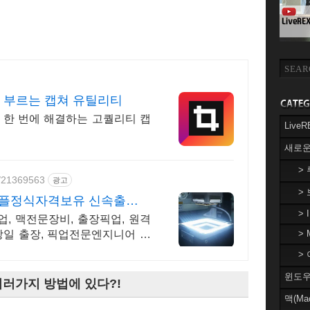
퇴 부르는 캡쳐 유틸리티
! 한 번에 해결하는 고퀄리티 캡
Liv
새로운
>
e/21369563
광고
>
 애플정식자격보유 신속출장점
> 
, 맥전문장비, 출장픽업, 원격
 당일 출장, 픽업전문엔지니어 대
> 
> 
윈도우(
여러가지 방법에 있다?!
맥(Ma