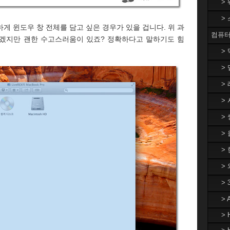
>
>
게 윈도우 창 전체를 담고 싶은 경우가 있을 겁니다. 위 과
컴퓨터
되겠지만 괜한 수고스러움이 있죠? 정확하다고 말하기도 힘
>
> 
> 
> 
> 
>
> 
>
>
>
> 