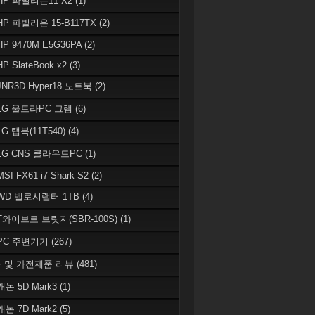
 HP 파빌리온11 X2
(1)
HP 파빌리온 15-B117TX
(2)
HP 9470M E5G36PA
(2)
HP SlateBook x2
(3)
JNR3D Hyper18 노트북
(2)
 LG 울트라PC 그램
(6)
LG 탭북(11T540)
(4)
 LG CNS 클라우드PC
(1)
MSI FX61-i7 Shark S2
(2)
 WD 벨로시랩터 1TB
(4)
 T와이브로 브릿지(SBR-100S)
(1)
 PC 주변기기
(267)
 및 가전제품 리뷰
(481)
캐논 5D Mark3
(1)
캐논 7D Mark2
(5)