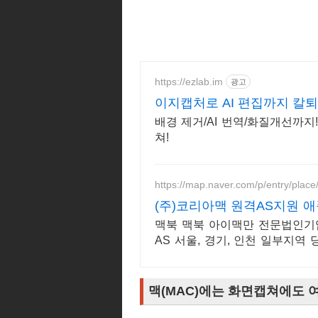
https://ezlab.im
광고
이지캡처로 AI 편집까지 칼
배경 제거/AI 번역/화질개선까지
쳐!
https://map.naver.com/p/entry/plac
(주)코리아맥 원격AS지원
검
맥북 맥북 아이맥만 전문법인기업
AS 서울, 경기, 인천 일부지역
기
맥(MAC)에는 화면캡쳐에도 