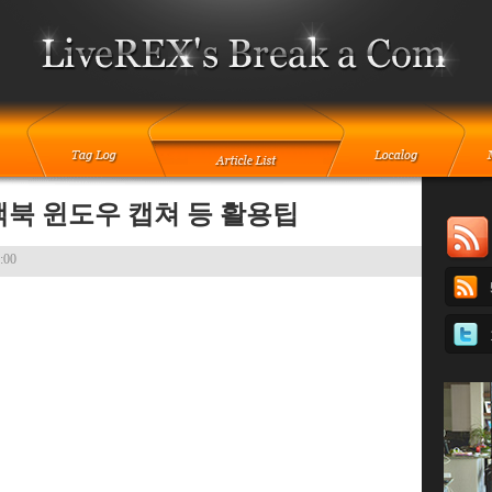
 맥북 윈도우 캡쳐 등 활용팁
6:00