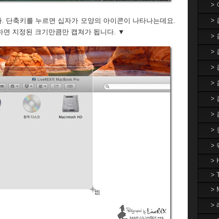
>
. 단축키를 누르면 십자가 모양의 아이콘이 나타나는데요.
>
하면 지정된 크기만큼만 캡쳐가 됩니다. ▼
>
> 
>
>
>
>
>
>
> 
> 
>
> 