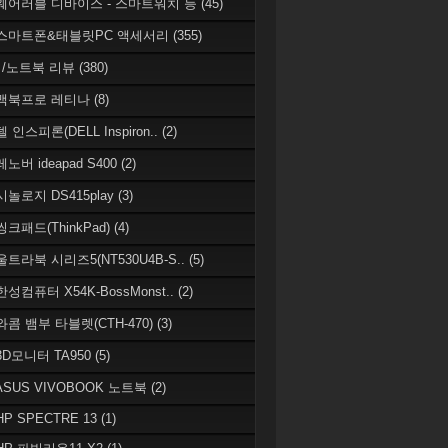
 웨어러블 디바이스 - 스마트워치 등
(45)
 스마트폰&태블릿PC 액세서리
(355)
/노트북 리뷰
(380)
 맥북프로 레티나
(8)
델 인스피론(DELL Inspiron..
(2)
레노버 ideapad S400
(2)
시놀로지 DS415play
(3)
씽크패드(ThinkPad)
(4)
 울트라북 시리즈5(NT530U4B-S..
(5)
한성컴퓨터 X54K-BossMonst..
(2)
 와콤 뱀부 타블렛(CTH-470)
(3)
 3D모니터 TA950
(5)
 ASUS VIVOBOOK 노트북
(2)
HP SPECTRE 13
(1)