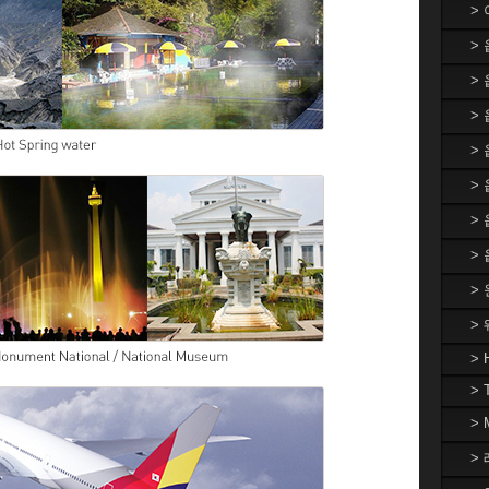
>
>
>
> 
>
>
>
>
>
>
> 
> 
>
> 