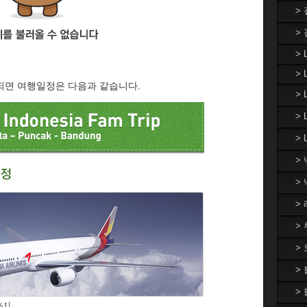
>
>
> 
> 
되면 여행일정은 다음과 같습니다.
>
>
> 
>
>
>
>
>
>
>