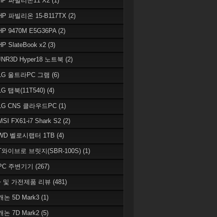
 HP 파빌리온11 X2
(1)
HP 파빌리온 15-B117TX
(2)
HP 9470M E5G36PA
(2)
HP SlateBook x2
(3)
JNR3D Hyper18 노트북
(2)
 LG 울트라PC 그램
(6)
LG 탭북(11T540)
(4)
 LG CNS 클라우드PC
(1)
MSI FX61-i7 Shark S2
(2)
 WD 벨로시랩터 1TB
(4)
 T와이브로 브릿지(SBR-100S)
(1)
 PC 주변기기
(267)
 및 가전제품 리뷰
(481)
캐논 5D Mark3
(1)
캐논 7D Mark2
(5)