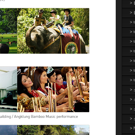
>
>
>
> 
>
> 
>
>
>
>
>
>
>
>