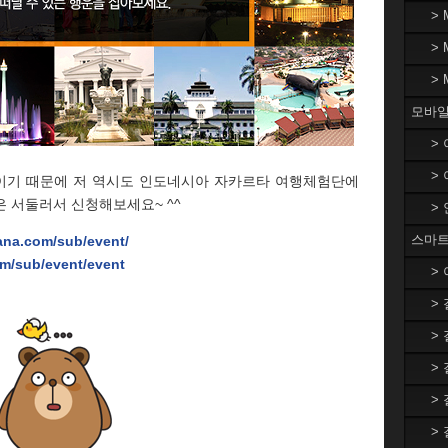
>
>
>
모바일
>
>
이기 때문에 저 역시도 인도네시아 자카르타 여행체험단에
 서둘러서 신청해보세요~ ^^
>
스마트
iana.com/sub/event/
om/sub/event/event
>
>
>
>
>
>