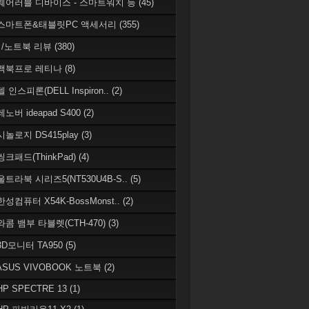
 웨어러블 디바이스 - 스마트워치 등
(45)
 스마트폰&태블릿PC 액세서리
(355)
/노트북 리뷰
(380)
 맥북프로 레티나
(8)
델 인스피론(DELL Inspiron..
(2)
레노버 ideapad S400
(2)
시놀로지 DS415play
(3)
씽크패드(ThinkPad)
(4)
 울트라북 시리즈5(NT530U4B-S..
(5)
한성컴퓨터 X54K-BossMonst..
(2)
 와콤 뱀부 타블렛(CTH-470)
(3)
 3D모니터 TA950
(5)
 ASUS VIVOBOOK 노트북
(2)
HP SPECTRE 13
(1)