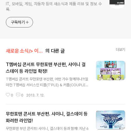
IT, 모바일, 게임, 자동차 등의 새소식과 제품 리뷰 및 정보 수
록.
구독하기
더보기
새로운 소식/> 이벤트(Event)
의 다른 글
T멤버십 콘서트 무한포텐 부산편, 샤이니 걸
스데이 등 라인업 확정!
글 내용
T멤버십 콘서트 무한포텐 부산편, 어떤 가수 함께하나?!얼
마전 T멤버십 서비스인 티플(T'PLE) & 커플(COUPLE)
출시 기념으로 진행되는 무한포텐 콘서트에 대해 소개한
0
0
2013. 7. 12.
적이 있죠?! 첫번째 콘서트가 서울에서 열렸고, 두번째는
오는 7월 27일 부산 광안리 해수욕장 특설무대에서 즐길
수 있다고 말씀드렸었는데요. 무한포텐 콘서트 부산편에
무한포텐 콘서트 부산편. 샤이니, 걸스데이 등
함께하는 가수는 누구일지, 자신이 좋아하는 가수는 나오
는지 궁금하신 분들 많으시죠? 이전 포스트에서 '샤이니,
화려한 라인업!
글 내용
걸스데이, DJ DOC, 에일리, 김태우, 컬투(MC)' 가 출연한
무한포텐 부산 콘서트! 샤이니, 걸스데이 등과 함께! 지난 6