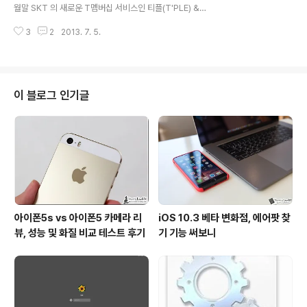
다 했는데요. 혹시나 출연진에 변화가 있나 싶어 알아봤더
월말 SKT 의 새로운 T멤버십 서비스인 티플(T'PLE) &
니 해당 가수들로 라인업이 확정되었다고 하네요.SNS 등
커플(COUPLE) 출시 기념으로 첫번째 무한포텐 콘서트가
에서 무한포텐 콘서트에 대한 이야기를 나누다보니 참여하
3
2
2013. 7. 5.
서울에서 열렸습니다. 다녀오신 지인들의 이야기를 들어보
고 싶어하는 분들이 꽤 많더..
니 인피니트, 씨스타, 다이나믹듀오, 10cm 등이 출연하면
서 상당히 화려하고 재미있었다고 하더군요. 관심있었던
행사라 꼭 참여해보고 싶었지만 대구에 거주하는 입장에서
그저 아쉬움만 달래고 있었는데요. 이번에는 부산에서 두
이 블로그 인기글
번째 무한포텐 콘서트가 열린다고 합니다. 7월 27일 토요
일에 광안리 해수욕장 특설무대에서 즐길 수 있다고 하는
데요. 이번 부산 콘서트 역시도 라인업이 화려하네요. '샤이
니' 를 비롯하여 '걸스데이, DJ DOC, 에일리, 김태우, 컬투
(MC)' 가 출연..
아이폰5s vs 아이폰5 카메라 리
iOS 10.3 베타 변화점, 에어팟 찾
뷰, 성능 및 화질 비교 테스트 후기
기 기능 써보니