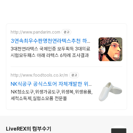
http://www.pandarim.com
광고
3연속최우수판명천연라텍스추천 하버
드의대 삼성병원 숙면실험
3대천연라텍스 국제인증 모두획득 3대의료
시험모두패스 아래 라텍스 6차례 조사결과
http://www.foodtools.co.kr/m
광고
NK식공구 공식스토어 자체개발한 위
생용품
NK청소도구,위생가공도구,위생복,위생용품,
세척소독제,실험소모품 전문몰
로그 정보
LiveREX의 컴부수기