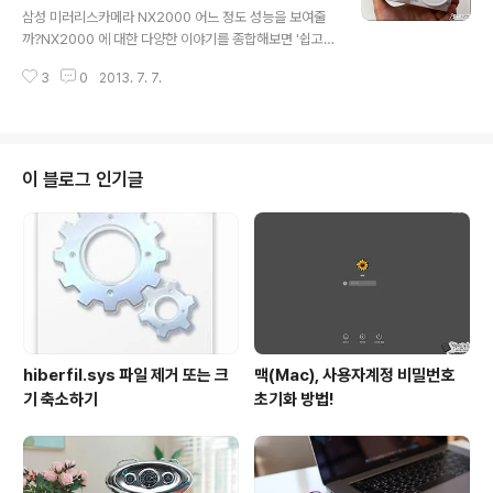
삼성 미러리스카메라 NX2000 어느 정도 성능을 보여줄
까?NX2000 에 대한 다양한 이야기를 종합해보면 '쉽고
편하게 즐길 수 있으면서 성능은 우수한 카메라' 라는 의견
3
0
2013. 7. 7.
이 많이 보이는데요. 상급 모델인 NX300 과 비교해서도
크게 촬영한 이미지 등의 품질이 떨어지지 않는다는 이야
기도 심심찮게 들려오고 있죠?! 굳이 따지고보면 NX200
0 은 보급형 미러리스카메라로 일컫을 수 있을텐데요. 보
급형 기종인 NX2000 을 한동안 사용해보면서 직접 여러
이 블로그 인기글
가지 촬영을 해 본 결과 분명 전작인 NX1000 에 비해서는
확실히 좋은 느낌을 받을 수 있었습니다. 물론, 전문가들 입
장에서 세세한 부분까지 따지고보면 저조도에서의 AF 성
능 등 아쉬운 점이 여럿보이긴 하지만... 개선된 이미지 센
서와 DRIMe4 엔진이..
hiberfil.sys 파일 제거 또는 크
맥(Mac), 사용자계정 비밀번호
기 축소하기
초기화 방법!