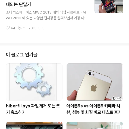
국내 출시는 거의 무산된 것이 아닌가 싶은데...이런 분위기
대되는 단말기
글 내용
가 이어지다보니 익스펜시스 코리아 등과 같은 서비스를
소니 엑스페리아Z, MWC 2013 에서 직접 사용해보니M
통해 해외에서 직접 단말기를 구해서 사용하시는 분들이
WC 2013 에 있는 다양한 전시장을 살펴보면서 가장 마음
많은 듯 하더군요. 그런데, 엑스페리아Z 등 해외폰을 국내
에 들었던 점을 꼽아보라고 한다면, 국내에서는 접하기 힘
에 반입해서 사용해 보신 분들이라면 아시겠지만... 유심기
44
11
2013. 3. 5.
들 수 있는 스마트폰 단말기를 미리 체험해 볼 수 있었다는
변 등의 방법으로 단말기를 ..
점을 들 수 있을 듯 합니다. 특히, 국내 출시가 미정인 소니
(Sony) 엑스페리아Z 를 비롯하여 HTC ONE 등 다양한
플래그십 단말기를 미리 만나볼 수 있었는데요. 직접 만져
본 소감으로만 미리 말씀을 드릴 것 같으면 MWC 2013
이 블로그 인기글
에서 만나 본 대부분의 스마트폰 단말기 하나하나가 모두
탐나더군요 ^^;; 그 중에서도 특히 욕심나는 단말기가 몇몇
있었는데요~ 소니 엑스페리아Z 와 HTC ONE, 그리고 N
EC 카시오에서 출시한 원피스폰이라고 알려진 한정판 단
말기가 그것이..
hiberfil.sys 파일 제거 또는 크
아이폰5s vs 아이폰5 카메라 리
기 축소하기
뷰, 성능 및 화질 비교 테스트 후기