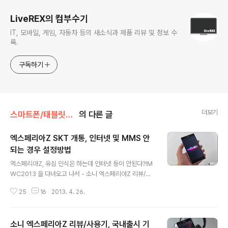
LiveREX의 컴부수기
IT, 모바일, 게임, 자동차 등의 새소식과 제품 리뷰 및 정보 수
록.
구독하기
더보기
스마트폰/태블릿PC/웨어러블 리뷰/> 소니 엑스페리아Z
의 다른 글
엑스페리아Z SKT 개통, 인터넷 및 MMS 안
되는 경우 설정방법
글 내용
엑스페리아Z, 유심 인식은 하는데 인터넷 등이 안된다?!M
WC2013 을 다녀오고 나서 - 소니 엑스페리아Z 리뷰/사
용기, 국내출시 기대되는 단말기 - 포스팅을 통해 소니 에
25
16
2013. 4. 26.
대해 소개한 적이 있는데요. 40일동안 460만대의 판매고
를 올리는 등 해외에서는 꽤 좋은 평가를 받으며 순항을 하
고 있는 엑스페리아Z 이지만 여전히 국내에서는 이를 공식
소니 엑스페리아Z 리뷰/사용기, 국내출시 기
적으로 만나볼 수가 없죠?! 많은 분들의 염원에도 불구하고