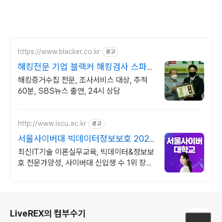
https://www.blacker.co.kr
광고
해킹전문 기업 블랙커 해킹검사 스파이
앱 탐지 전문
해킹증거수집 전문, 조사서비스 대상, 추적
60분, SBS뉴스 출연, 24시 상담
http://www.iscu.ac.kr
광고
서울사이버대 빅데이터정보보호 2026
가을학기 신편입생
최신IT기술 이론실무교육, 빅데이터&정보보
호 전문가양성, 사이버대 신입생 수 1위 장학
금 지급 1위, 학사 석사 박사 온라인복수학위
까지
로그 정보
LiveREX의 컴부수기