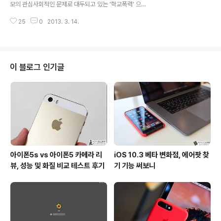
모의 관심사회적인 문제로 대두되고 있는 '학교폭력' 으로
포스팅에서 소개한 것처럼 수동으로 직접 네트워크를 설정
부터 내 아이는 과연 안전한지 등은 모든 부모님들이 가지
해서 프랑스에서도 무제한으로 데이터를 사용할 수 있었는
25
0
2013. 3. 14.
는 초미의 관심사가 아닐까 싶은데요. 아직 아이가 학교를
데요. 스페인 바르셀로나에서도 그랬지만 프랑스 ..
다니려면 한참 멀었긴 하지만 저 역시도 부모의 입장이다
보니 왕따, 학교폭력 등과 관련해서 걱정이 많은 것이 사실
입니다. 생각해보면 저도 벌써부터 이런데 지금 학교에 다
니는 자녀를 둔 부모님들의 심정은 오죽할까 싶은데요. 최
이 블로그 인기글
근 SKT 에서는 이런 부모님들의 걱정을 조금이나마 덜어
줄 수 있는 [학교폭력지킴이] 라는 서비스를 내놓았습니다.
학교에서 아이들이 당할 수 있는 '왕따, 갈취, 협박, 폭력' 등
에 대한 부모님들의 또 다른 관심의 표현이 되는 서비스가
아닌가 싶은데요. '학교폭력지킴..
아이폰5s vs 아이폰5 카메라 리
iOS 10.3 베타 변화점, 에어팟 찾
뷰, 성능 및 화질 비교 테스트 후기
기 기능 써보니