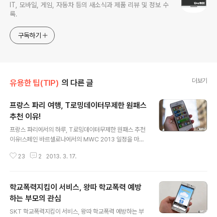
IT, 모바일, 게임, 자동차 등의 새소식과 제품 리뷰 및 정보 수
록.
구독하기
더보기
유용한 팁(TIP)
의 다른 글
프랑스 파리 여행, T로밍데이터무제한 원패스
추천 이유!
글 내용
프랑스 파리에서의 하루, T로밍데이터무제한 원패스 추천
이유!스페인 바르셀로나에서의 MWC 2013 일정을 마치
고 한국으로 돌아오면서 프랑스 파리를 경유하게 되었는데
23
2
2013. 3. 17.
요. 파리에서 한국으로 돌아와는 비행기 시간까지 짧은 시
간이긴 하지만 동행하신 분과 함께 에펠탑, 개선문, 베르사
유 궁전 등 몇몇 유명한 장소를 다녀보게 되었습니다. 프랑
학교폭력지킴이 서비스, 왕따 학교폭력 예방
스 역시 T로밍데이터무제한 원패스가 가능한 지역이다 보
니 스페인에서 프랑스로 건너와서 폰을 다시 켜니 관련 메
하는 부모의 관심
글 내용
시지가 전송되어 오더군요. 이에 이전에 - T로밍 데이터무
SKT 학교폭력지킴이 서비스, 왕따 학교폭력 예방하는 부
제한 원패스, 해외여행 필수 로밍요금제인 이유/경험담 -