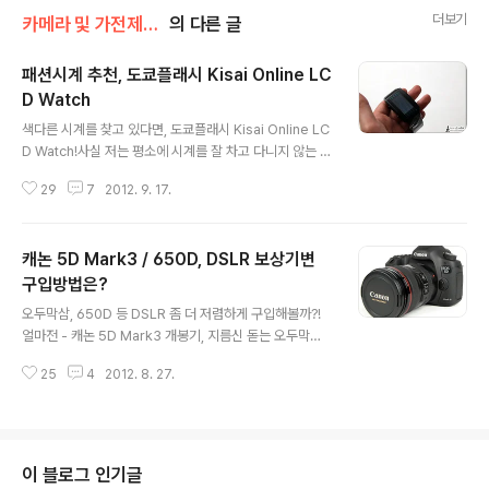
더보기
카메라 및 가전제품 리뷰
의 다른 글
패션시계 추천, 도쿄플래시 Kisai Online LC
D Watch
글 내용
색다른 시계를 찾고 있다면, 도쿄플래시 Kisai Online LC
D Watch!사실 저는 평소에 시계를 잘 차고 다니지 않는 스
타일입니다. 그래서 평소 시계에 대해서도 큰 관심을 갖고
29
7
2012. 9. 17.
있지 않았는데요. 그런데, 문득 페이스북에서 '불량의 Az-I
T 블로그' 에 소개된 도쿄플래시 Kisai Online LCD Wat
ch 를 접하고는 은근히 관심이 가게 되더군요. 제가 관심을
캐논 5D Mark3 / 650D, DSLR 보상기변
갖게 된 요인은 크게 3가지였는데요. 개성있는 디자인으로
제품이 구성되어 있다는 점과 한정판 모델로 제작되어 판
구입방법은?
글 내용
매된다는 점, 그리고 여느 시계와는 다른 표현법에서 흥미
오두막삼, 650D 등 DSLR 좀 더 저렴하게 구입해볼까?!
를 갖게 되었습니다. 이에 '불량의 Az-IT 블로그' 에서 도
얼마전 - 캐논 5D Mark3 개봉기, 지름신 돋는 오두막삼 -
쿄플래시 Kisai Online LCD Watch 를 이벤트로 제공한
포스팅을 통해 보상기변으로 캐논 600D 를 처분하고 5D
다는 소식을 접하고는 망설임없이 응모를..
25
4
2012. 8. 27.
Mark3(오두막삼)을 구입했다고 소개한 적이 있는데요. 아
무래도 중고 DSLR 등을 구입하려고 하면 다양한 루트로
기기를 장만할 수 있지만 새 제품을 좀 더 저렴하게 마련하
는데는 그 방법이 뻔하다 할 수 있습니다. 특히, DSLR 을
구입하려고 여러가지 정보를 살펴보신 분들이라면 잘 아시
이 블로그 인기글
겠지만 왠만해서는 보급형이라고 해도 신품으로 카메라를