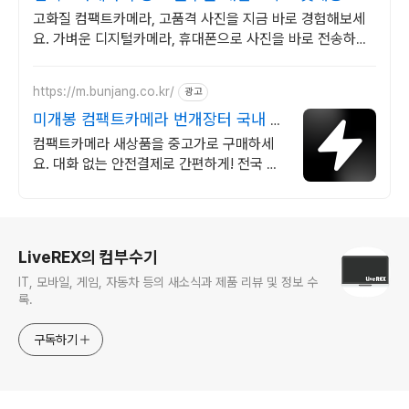
고화질 컴팩트카메라, 고품격 사진을 지금 바로 경험해보세
요. 가벼운 디지털카메라, 휴대폰으로 사진을 바로 전송하세
요.
https://m.bunjang.co.kr/
광고
미개봉 컴팩트카메라 번개장터 국내 최
대 브랜드 중고거래
컴팩트카메라 새상품을 중고가로 구매하세
요. 대화 없는 안전결제로 간편하게! 전국 각
지에서 올라오는 전국구 최다 상품 매일 10
만 개 이상의 신규 상품 업로드
로그 정보
LiveREX의 컴부수기
IT, 모바일, 게임, 자동차 등의 새소식과 제품 리뷰 및 정보 수
록.
구독하기