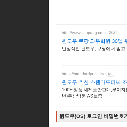
http://www.coupang.com
광고
윈도우 쿠팡 와우회원 30일
안정적인 윈도우, 쿠팡에서 믿고
https://standardprice.kr/
광고
윈도우 추천 스탠다드피씨 조
100%정품 새제품만판매,무이자
년)무상방문 AS보증
윈도우(OS) 로그인 비밀번호