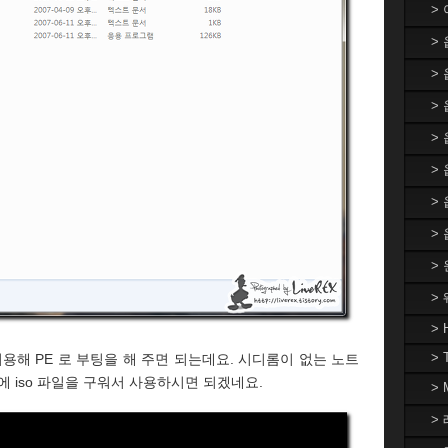
>
>
>
> 
>
>
>
>
>
>
> 
> 
을 이용해 PE 로 부팅을 해 주면 되는데요. 시디롬이 없는 노트
에 iso 파일을 구워서 사용하시면 되겠네요.
>
> 