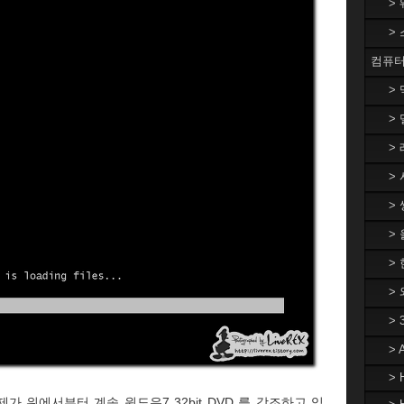
>
>
컴퓨터
>
> 
> 
> 
> 
>
> 
>
>
>
> 
 위에서부터 계속 윈도우7 32bit DVD 를 강조하고 있