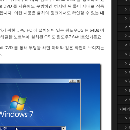
>
bit DVD 를 사용해도 무방하긴 하지만 위 툴이 제대로 작동
> 
여야 합니다. 이런 내용은 출처의 링크에서도 확인할 수 있는 내
> 
> 
한... 즉, PC 에 설치되어 있는 윈도우OS 는 64Bit 여
> 
 해결한 노트북에 설치된 OS 도 윈도우7 64비트였거든요.
>
bit DVD 를 통해 부팅을 하면 아래와 같은 화면이 보여지는
> 
.
>
> 
>
>
>
카메라
> 
> 