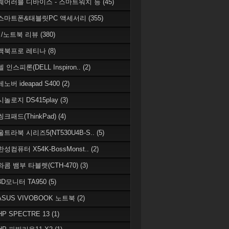
 웨어러블 디바이스 - 스마트워치 등
(45)
 스마트폰&태블릿PC 액세서리
(355)
/노트북 리뷰
(380)
 맥북프로 레티나
(8)
델 인스피론(DELL Inspiron..
(2)
레노버 ideapad S400
(2)
시놀로지 DS415play
(3)
씽크패드(ThinkPad)
(4)
 울트라북 시리즈5(NT530U4B-S..
(5)
한성컴퓨터 X54K-BossMonst..
(2)
 와콤 뱀부 타블렛(CTH-470)
(3)
 3D모니터 TA950
(5)
 ASUS VIVOBOOK 노트북
(2)
HP SPECTRE 13
(1)