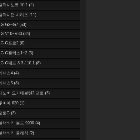
 갤럭시노트 10.1
(2)
 갤럭시탭 시리즈
(11)
LG G2~G7
(53)
LG V10~V30
(34)
 LG G프로2
(6)
 LG G플렉스1~2
(6)
LG G패드 8.3 / 10.1
(8)
 넥서스4
(4)
 넥서스5
(8)
 레노버 요가태블릿2 프로
(3)
 루미아 620
(1)
 모토G
(3)
 블랙베리 볼드 9900
(4)
 블랙베리 클래식
(2)