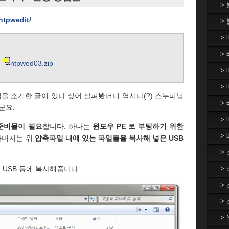
>
ntpwedit/
>
>
> 
ntpwed03.zip
>
> 
을 소개한 글이 있나 싶어 살펴봤더니 역시나(?) 스누피님
>
군요.
>
준비물이 필요
합니다. 하나는
윈도우 PE 로 부팅하기 위한
>
나머지는 위
압축파일 내에 있는 파일들을 복사해 넣은 USB
>
>
 USB 등에 복사해줍니다.
>
>
>