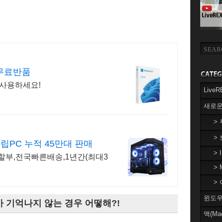
 무료반품
 사용하세요!
Liv
새로운
>
>
립PC 누적 45만대 판매
> 
할부,전국빠른배송,1년간(최대3
> 
> 
윈도우(
가 기억나지 않는 경우 어떻해?!
맥(Ma