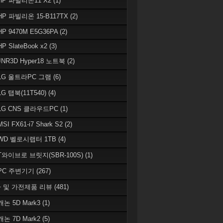
 HP 파빌리온11 X2
(1)
HP 파빌리온 15-B117TX
(2)
HP 9470M E5G36PA
(2)
HP SlateBook x2
(3)
JNR3D Hyper18 노트북
(2)
 LG 울트라PC 그램
(6)
LG 탭북(11T540)
(4)
 LG CNS 클라우드PC
(1)
MSI FX61-i7 Shark S2
(2)
 WD 벨로시랩터 1TB
(4)
 T와이브로 브릿지(SBR-100S)
(1)
 PC 주변기기
(267)
 및 가전제품 리뷰
(481)
캐논 5D Mark3
(1)
캐논 7D Mark2
(5)