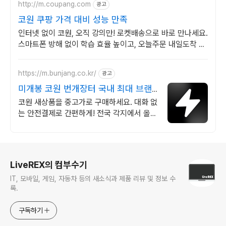
http://m.coupang.com
광고
코원 쿠팡 가격 대비 성능 만족
인터넷 없이 코원, 오직 강의만! 로켓배송으로 바로 만나세요.
스마트폰 방해 없이 학습 효율 높이고, 오늘주문 내일도착 로
켓배송으로 공부해요.
https://m.bunjang.co.kr/
광고
미개봉 코원 번개장터 국내 최대 브랜
드 중고거래
코원 새상품을 중고가로 구매하세요. 대화 없
는 안전결제로 간편하게! 전국 각지에서 올라
오는 전국구 최다 상품 매일 10만 개 이상의
신규 상품 업로드
로그 정보
LiveREX의 컴부수기
IT, 모바일, 게임, 자동차 등의 새소식과 제품 리뷰 및 정보 수
록.
구독하기