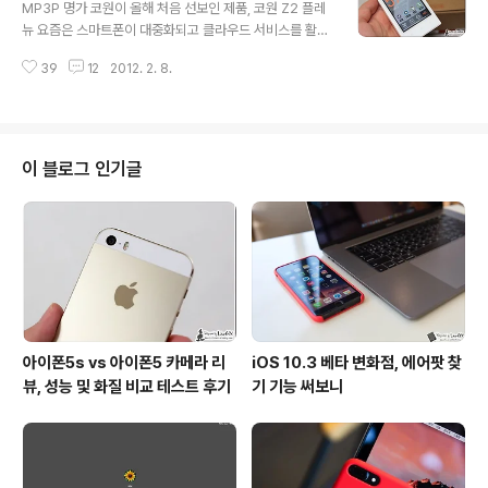
트(JetEffect) 5.0 음장 효과와 Full HD 를 지원하는 비
MP3P 명가 코원이 올해 처음 선보인 제품, 코원 Z2 플레
디오 성능 등에 대해 이야기를 해 보려고 합니다. 지금까지
뉴 요즘은 스마트폰이 대중화되고 클라우드 서비스를 활용
여러 종류의 MP3P 를 활용해 보았는데요. 개인적인 생각
하는 분들이 늘어나면서 예전에 비해 MP3 플레이어를 찾
으로는 수 많은 시행착오와 수정/보완으로 다듬어진 최신
39
12
2012. 2. 8.
는 경우가 상당히 줄었는데요. 실제로, 작년말 소개된 한 기
기기라서 그런 점도 있겠지만 제트이펙트 5.0 이 적용된 Z
사에서는 스마트폰 사용자는 계속 증가하는 추세지만 MP
2 의 음..
3플레이어 및 PMP 등과 같은 기기는 그 실적이 갈수록 악
화되고 있다는 내용을 소개하기도 했습니다. 하지만, MP3
P 만의 고유 음장이라던지 무손실 음원(APE, FLAC 등)을
이 블로그 인기글
통한 고음질의 음악감상 등의 이유로 여전히 MP3 플레이
어를 애용하는 분들도 많으실텐데요. 개인적으로도 그러했
지만 그런 분들이 최근 가장 관심 갖을만한 제품 중 하나로
는 MP3P 의 명가인 코원에서 선보인 'Z2 플레뉴' 를 꼽을
수 있을 겁니다. ..
아이폰5s vs 아이폰5 카메라 리
iOS 10.3 베타 변화점, 에어팟 찾
뷰, 성능 및 화질 비교 테스트 후기
기 기능 써보니