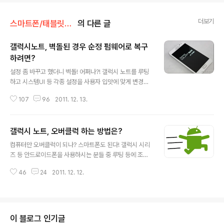
더보기
스마트폰/태블릿PC/웨어러블 리뷰/> 갤럭시노트1~8
의 다른 글
갤럭시노트, 벽돌된 경우 순정 펌웨어로 복구
하려면?
글 내용
설정 좀 바꾸고 했더니 벽돌! 어쩌나?! 갤럭시 노트를 루팅
하고 시스템UI 등 각종 설정을 사용자 입맛에 맞게 변경하
고 하시는 분들 많으시죠? 그런데, Build.prop 등의 설정
107
96
2011. 12. 13.
을 임의로 변경하다 잘못하게 되면 폰이 벽돌이 되는 경우
가 발생하게 됩니다. 그래서 왠만하면 루팅이나 설정 변경
등은 잘 살펴보시고 그 후기 등을 꼼꼼히 살펴보고 하시는
갤럭시 노트, 오버클럭 하는 방법은?
것이 좋은데요. 아무리 잘 살펴봐도 사용하는 환경이 다르
글 내용
고 하다보면 피치 못하게 문제가 발생하기도 합니다. 물론,
컴퓨터만 오버클럭이 되나? 스마트폰도 된다! 갤럭시 시리
이런 경우 갤럭시 노트, 공장초기화 하는 방법은? 포스팅에
즈 등 안드로이드폰을 사용하시는 분들 중 루팅 등에 조금
서 소개한 것과 같이 공장 초기화를 하면 벽돌된 현상이 해
이라도 관심있는 분들이라면 '오버클럭' 에 대해 들어보셨
결되기도 하는데요. 하지만, 공장초기화를 해도 문제가 해
46
24
2011. 12. 12.
을 겁니다. 커뮤니티 등에서 보면 오버클럭을을 하면 무엇
결되지 않는다면 어떻게 해야할까요? 방법은 순정 롬(Sto
이 좋냐는 질문을 하시는 분들을 종종 보게 되는데요. 루팅
ck Rom)을 구해..
후 오버클럭을 위한 SetCPU 어플을 활용하는데는 크게
봐서 2가지 이유가 있습니다. 하나는 다들 아시는 것처럼
좀 더 빠른 속도를 위해서이고, 나머지 하나는 배터리를 좀
이 블로그 인기글