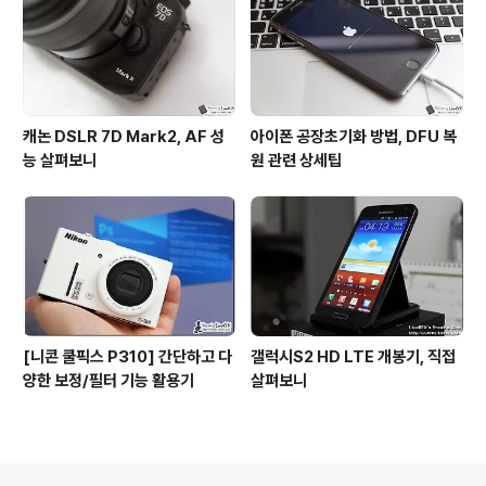
캐논 DSLR 7D Mark2, AF 성
아이폰 공장초기화 방법, DFU 복
능 살펴보니
원 관련 상세팁
[니콘 쿨픽스 P310] 간단하고 다
갤럭시S2 HD LTE 개봉기, 직접
양한 보정/필터 기능 활용기
살펴보니